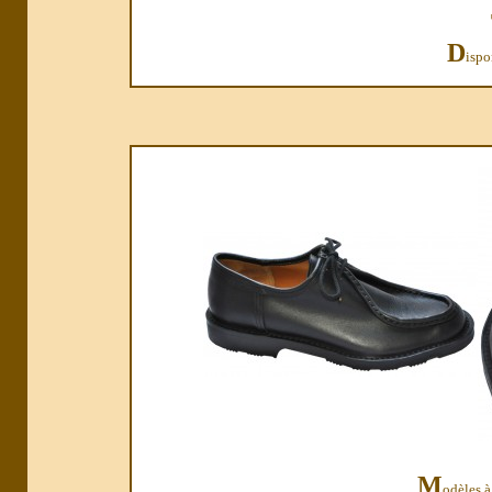
D
ispo
M
odèles à