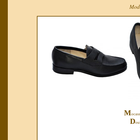
Modè
M
ocass
D
ou