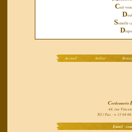
C
uir vea
D
oub
S
emelle c
D
ispo
Accueil
Atelier
Bouti
C
ordonnerie
44, rue Vincen
Tél / Fax : + 33 04 6
Email
:
con