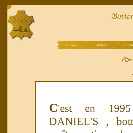
Accueil
Atelier
Bouti
C
'est en 199
DANIEL'S , bott