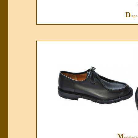
D
ispo
M
odèles à