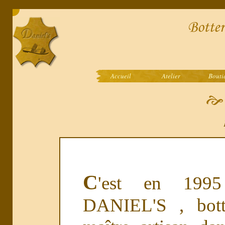
Accueil
Atelier
Bouti
C
'est en 199
DANIEL'S , bott