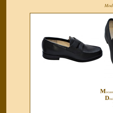
Modè
M
ocass
D
ou