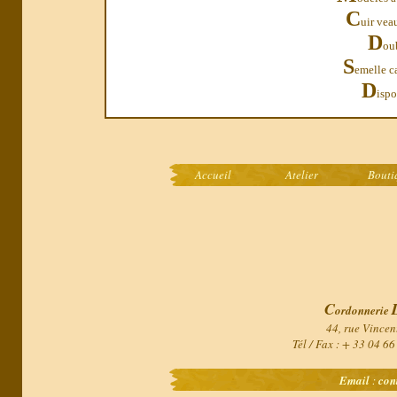
C
uir vea
D
oub
S
emelle c
D
ispo
Accueil
Atelier
Bouti
C
ordonnerie
44, rue Vincen
Tél / Fax : + 33 04 6
Email
:
con