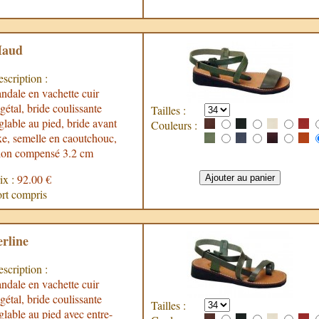
aud
scription :
ndale en vachette cuir
gétal, bride coulissante
Tailles :
glable au pied, bride avant
Couleurs :
xe, semelle en caoutchouc,
lon compensé 3.2 cm
ix :
92.00 €
rt compris
erline
scription :
ndale en vachette cuir
gétal, bride coulissante
Tailles :
glable au pied avec entre-