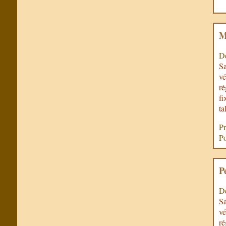
M
De
Sa
vé
ré
fi
ta
Pr
Po
P
De
Sa
vé
ré