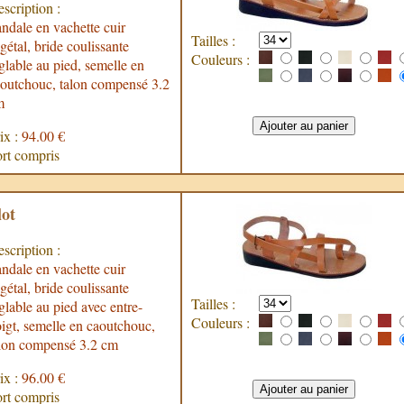
scription :
ndale en vachette cuir
Tailles :
gétal, bride coulissante
Couleurs :
glable au pied, semelle en
outchouc, talon compensé 3.2
m
ix :
94.00 €
rt compris
lot
scription :
ndale en vachette cuir
gétal, bride coulissante
Tailles :
glable au pied avec entre-
Couleurs :
igt, semelle en caoutchouc,
lon compensé 3.2 cm
ix :
96.00 €
rt compris