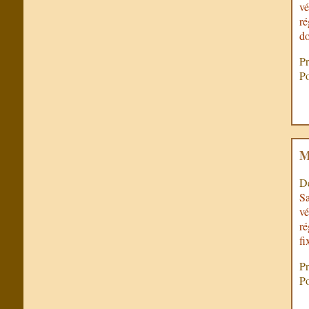
vé
ré
do
Pr
Po
M
De
Sa
vé
ré
fi
Pr
Po