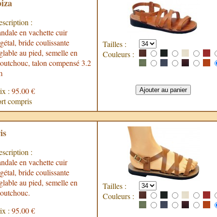
biza
scription :
ndale en vachette cuir
gétal, bride coulissante
Tailles :
glable au pied, semelle en
Couleurs :
outchouc, talon compensé 3.2
m
ix :
95.00 €
rt compris
is
scription :
ndale en vachette cuir
gétal, bride coulissante
glable au pied, semelle en
Tailles :
outchouc.
Couleurs :
ix :
95.00 €