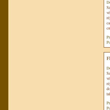
De
Sa
vé
ré
ca
c
Pr
Po
F
De
Sa
vé
ré
do
ta
Pr
Po