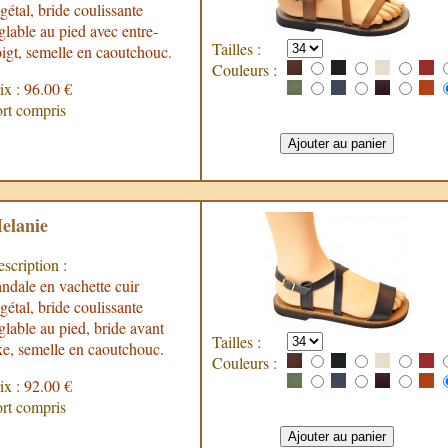
gétal, bride coulissante
glable au pied avec entre-
Tailles :
igt, semelle en caoutchouc.
Couleurs :
ix :
96.00 €
rt compris
elanie
scription :
ndale en vachette cuir
gétal, bride coulissante
glable au pied, bride avant
Tailles :
xe, semelle en caoutchouc.
Couleurs :
ix :
92.00 €
rt compris