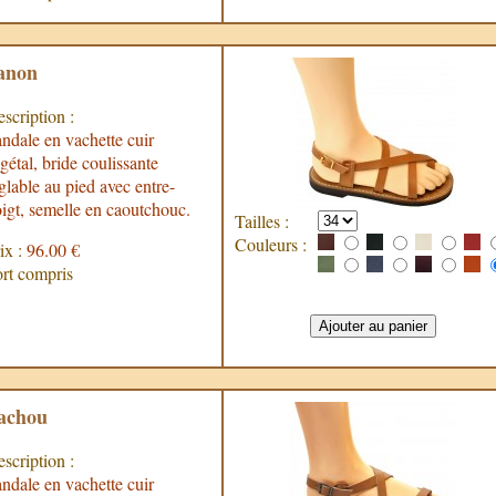
anon
scription :
ndale en vachette cuir
gétal, bride coulissante
glable au pied avec entre-
igt, semelle en caoutchouc.
Tailles :
Couleurs :
ix :
96.00 €
rt compris
achou
scription :
ndale en vachette cuir