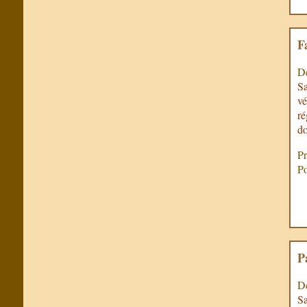
F
De
Sa
vé
ré
do
Pr
Po
P
De
Sa