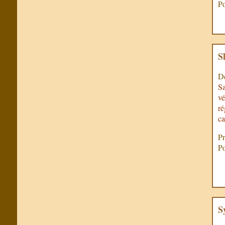
Po
S
De
Sa
vé
ré
ca
Pr
Po
S