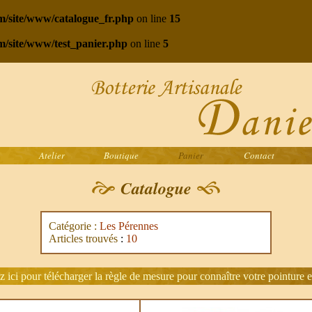
com/site/www/catalogue_fr.php
on line
15
om/site/www/test_panier.php
on line
5
Atelier
Boutique
Panier
Contact
Catalogue
Catégorie :
Les Pérennes
Articles trouvés
:
10
z ici pour télécharger la règle de mesure pour connaître votre pointure e