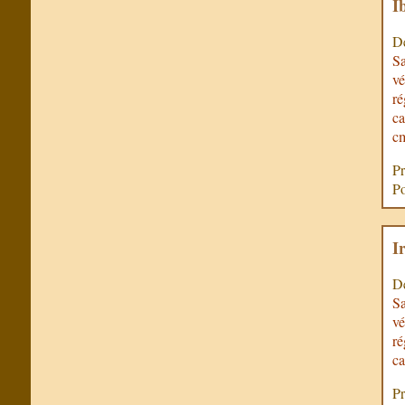
I
De
Sa
vé
ré
ca
c
Pr
Po
Ir
De
Sa
vé
ré
ca
Pr