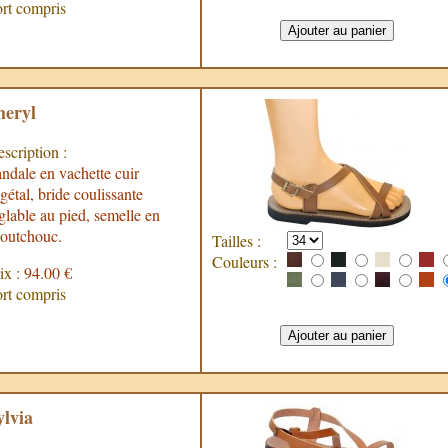
rt compris
heryl
scription :
ndale en vachette cuir
gétal, bride coulissante
glable au pied, semelle en
outchouc.
Tailles :
Couleurs :
ix :
94.00 €
rt compris
ylvia