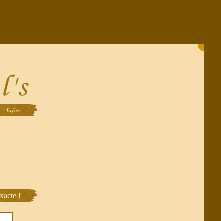
Infos
xacte !