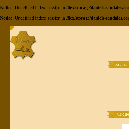
Notice
: Undefined index: session in
/flex/storage/daniels-sandales.
Notice
: Undefined index: session in
/flex/storage/daniels-sandales.c
Accueil
Clique