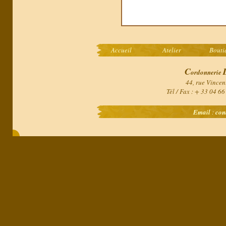
Accueil
Atelier
Bouti
C
ordonnerie
44, rue Vincen
Tél / Fax : + 33 04 6
Email
:
con