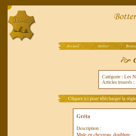
Accueil
Atelier
Bouti
C
Catégorie :
Les N
Articles trouvés
:
Cliquez ici pour télécharger la règl
Gréta
Description :
Mule en chevreau, doublure