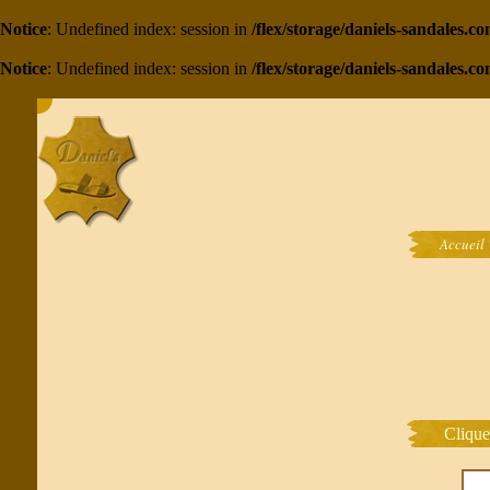
Notice
: Undefined index: session in
/flex/storage/daniels-sandales.
Notice
: Undefined index: session in
/flex/storage/daniels-sandales.c
Accueil
Clique