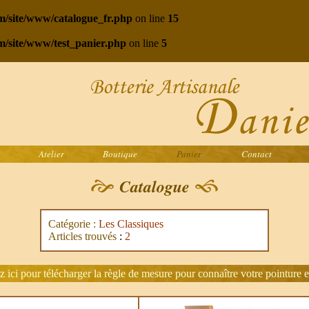
com/site/www/catalogue_fr.php
on line
15
om/site/www/test_panier.php
on line
5
Atelier
Boutique
Panier
Contact
Catalogue
Catégorie :
Les Classiques
Articles trouvés
:
2
z ici pour télécharger la règle de mesure pour connaître votre pointure e