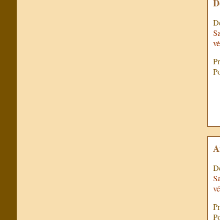
D
De
Sa
vé
Pr
Po
A
De
Sa
vé
Pr
Po