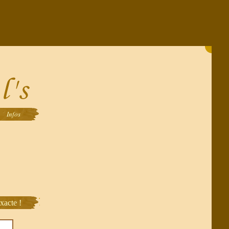
Infos
xacte !