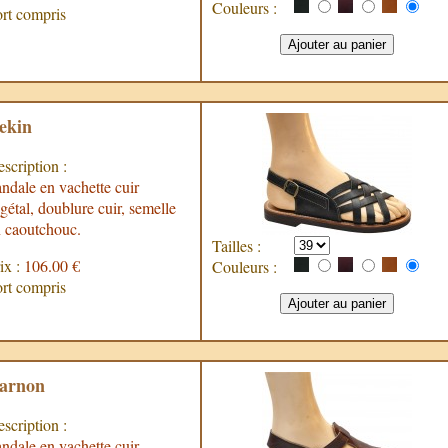
Couleurs :
rt compris
ekin
scription :
ndale en vachette cuir
gétal, doublure cuir, semelle
 caoutchouc.
Tailles :
ix :
106.00 €
Couleurs :
rt compris
arnon
scription :
ndale en vachette cuir