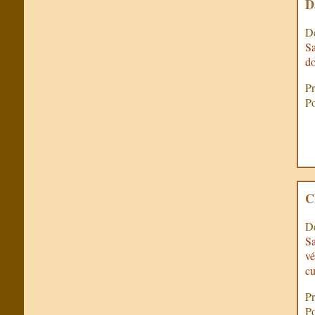
D
De
Sa
do
Pr
Po
C
De
Sa
vé
cu
Pr
Po