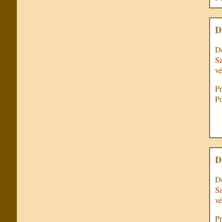
D
De
Sa
vé
Pr
Po
D
De
Sa
vé
Pr