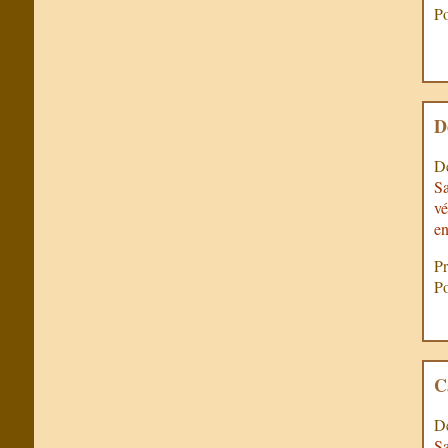
Po
D
De
Sa
vé
en
Pr
Po
C
De
Sa