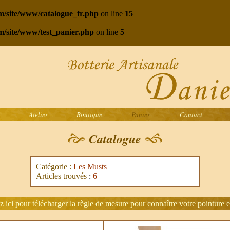
com/site/www/catalogue_fr.php
on line
15
om/site/www/test_panier.php
on line
5
Atelier
Boutique
Panier
Contact
Catalogue
Catégorie :
Les Musts
Articles trouvés
:
6
z ici pour télécharger la règle de mesure pour connaître votre pointure e