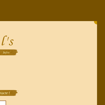
Infos
xacte !