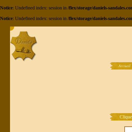
Notice
: Undefined index: session in
/flex/storage/daniels-sandales.
Notice
: Undefined index: session in
/flex/storage/daniels-sandales.c
Accueil
Clique