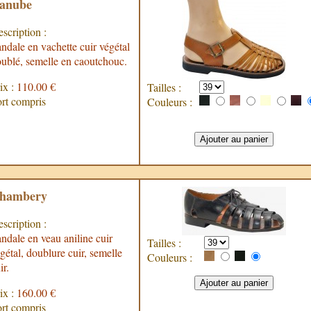
anube
scription :
ndale en vachette cuir végétal
ublé, semelle en caoutchouc.
ix :
110.00 €
Tailles :
rt compris
Couleurs :
hambery
scription :
ndale en veau aniline cuir
Tailles :
gétal, doublure cuir, semelle
Couleurs :
ir.
ix :
160.00 €
rt compris